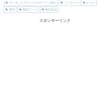
サーモンとアスパラのオーブン焼き
フジテレビ
レシピ
無印
無印フード
無印良品
スポンサーリンク