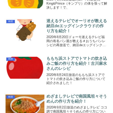
King&Prince（キンプリ）の体を張って解
決します！で、
迷えるテレビでオーリオが教える
料理
納豆deエッグインクラウドの作
り方を紹介！
2020年8月20日ドォーモ迷えるテレビ福
岡の有名パン屋が教える＃おうちパンレ
シピの再放送で、納豆deエッグインクラ
ウドの作り方について紹介されました！
ももち浜ストアでトマトの炊き込
料理
みご飯の作り方を紹介！古川麻水
さんのレシピ
2020年8月24日放送のももち浜ストアで
トマトの炊き込みご飯の作り方について
紹介されました！
めざましテレビで南国風坦々そう
料理
めんの作り方を紹介！
2020年9月2日放送のめざましテレビ ココ
調で南国風坦々そうめんの作り方につい