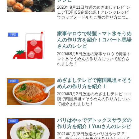
2020年9月11日放送のめざましテレビ シ
ェアTOPICS企業公認！アレンジレシピ
でカップヌードルたこ焼の作り方につい
て紹介されました！
家事ヤロウで特製トマト氷そうめ
料理
んの作り方を紹介！ロバート馬場
さんのレシピ
2020年8月5日放送の家事ヤロウで特製ト
マト氷そうめんの作り方について紹介さ
れました！
めざましテレビで南国風坦々そう
料理
めんの作り方を紹介！
2020年9月2日放送のめざましテレビ ココ
調で南国風坦々そうめんの作り方につい
て紹介されました！
バリはやッでデトックスサラダの
料理
作り方を紹介！Yuuさんのレシピ
2021年1月18日放送のバリはやッ!ZIP!
で、デトックスサラダの作り方について