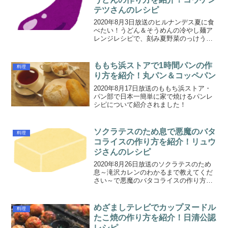
テツさんのレシピ
2020年8月3日放送のヒルナンデス夏に食
べたい！うどん＆そうめんの冷やし麺ア
レンジレシピで、刻み夏野菜のっけうど
んの作り方について紹介されました！
ももち浜ストアで1時間パンの作
料理
り方を紹介！丸パン＆コッペパン
2020年8月17日放送のももち浜ストア・
パン部で日本一簡単に家で焼けるパンレ
シピについて紹介されました！
ソクラテスのため息で悪魔のバタ
料理
コライスの作り方を紹介！リュウ
ジさんのレシピ
2020年8月26日放送のソクラテスのため
息～滝沢カレンのわかるまで教えてくだ
さい～で悪魔のバタコライスの作り方に
ついて紹介されました！
めざましテレビでカップヌードル
料理
たこ焼の作り方を紹介！日清公認
レシピ