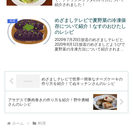
紹介されました！
めざましテレビで夏野菜の冷凍保
料理
存について紹介！なすのおひたし
のレシピ
2020年7月20日放送のめざましテレビと
2020年8月1日放送のめざましどようびで
夏野菜の冷凍方法について紹介されまし
た。夏野菜を無駄にしない！丸ごと冷凍
で長期保存です。教えてくれたのは料理
研究家の島本美由紀さんです。丸ごと冷
凍夏野菜なす...
めざましテレビで世界一簡単なチーズケーキの
作り方を紹介！てぬキッチンさんのレシピ
アサデスで豚肉巻きの作り方を紹介！野中勇輔
さんのレシピ
ホーム
料理