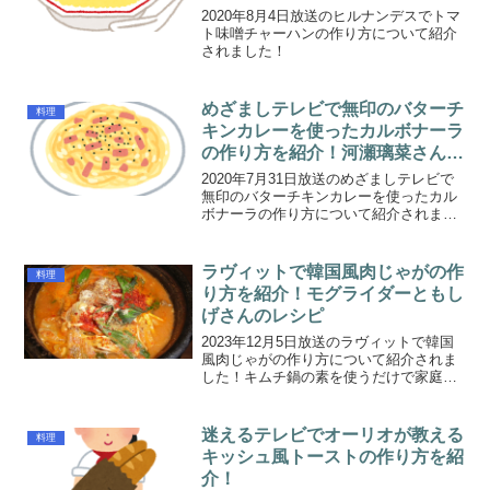
2020年8月4日放送のヒルナンデスでトマ
ト味噌チャーハンの作り方について紹介
されました！
めざましテレビで無印のバターチ
料理
キンカレーを使ったカルボナーラ
の作り方を紹介！河瀬璃菜さんの
レシピ
2020年7月31日放送のめざましテレビで
無印のバターチキンカレーを使ったカル
ボナーラの作り方について紹介されまし
た！
ラヴィットで韓国風肉じゃがの作
料理
り方を紹介！モグライダーともし
げさんのレシピ
2023年12月5日放送のラヴィットで韓国
風肉じゃがの作り方について紹介されま
した！キムチ鍋の素を使うだけで家庭料
理の定番メニューが全く違う本場の味に
劇的に大変身します。教えてくれたのは
モグライダーともしげさんです。韓国風
迷えるテレビでオーリオが教える
料理
肉じゃがのレシピ韓...
キッシュ風トーストの作り方を紹
介！