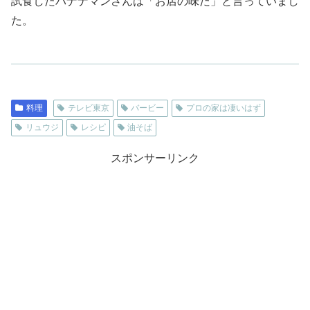
試食したバナナマンさんは「お店の味だ」と言っていまし
た。
料理
テレビ東京
バービー
プロの家は凄いはず
リュウジ
レシピ
油そば
スポンサーリンク