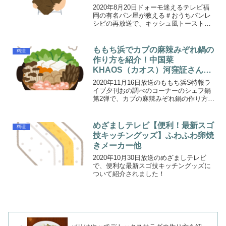
2020年8月20日ドォーモ迷えるテレビ福
岡の有名パン屋が教える＃おうちパンレ
シピの再放送で、キッシュ風トーストの
作り方について紹介されました！
ももち浜でカブの麻辣みぞれ鍋の
料理
作り方を紹介！中国菜
KHAOS（カオス）河窪証さんの
レシピ
2020年11月16日放送のももち浜S特報ラ
イブ夕刊おの調べのコーナーのシェフ鍋
第2弾で、カブの麻辣みぞれ鍋の作り方に
ついて紹介されました！（11月17日放送
のももち浜ストアでも同じ内容が放送さ
れました。）
めざましテレビ【便利！最新スゴ
料理
技キッチングッズ】ふわふわ卵焼
きメーカー他
2020年10月30日放送のめざましテレビ
で、便利な最新スゴ技キッチングッズに
ついて紹介されました！