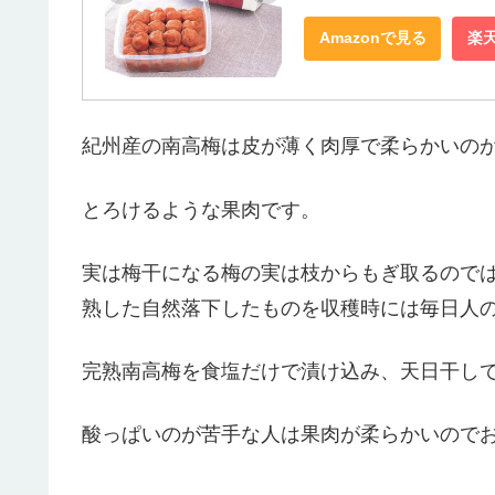
Amazonで見る
楽
紀州産の南高梅は皮が薄く肉厚で柔らかいの
とろけるような果肉です。
実は梅干になる梅の実は枝からもぎ取るので
熟した自然落下したものを収穫時には毎日人
完熟南高梅を食塩だけで漬け込み、天日干し
酸っぱいのが苦手な人は果肉が柔らかいので