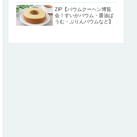
ZIP【バウムクーヘン博覧
会！すいかバウム・醤油ば
うむ・ぷりんバウムなど】