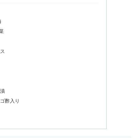
梅
菜
ルス
向漬
ンゴ酢入り