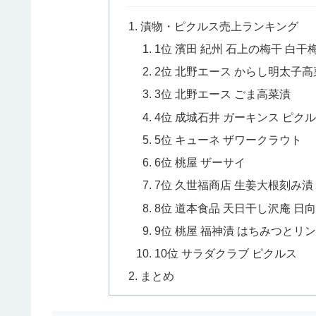
漬物・ピクルス売上ランキング
1位 濱田 紀州 石上の梅干 白干
2位 北野エース からし明太子高
3位 北野エース ごま高菜漬
4位 成城石井 ガーキンス ピク
5位 キューネ ザワークラウト
6位 桃屋 ザーサイ
7位 久世福商店 生姜大根刻み漬
8位 道本食品 天日干し沢庵 日
9位 桃屋 福神漬 はちみつとリ
10位 サラダクラブ ピクルス
まとめ