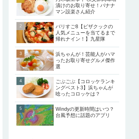
漬けのお取り寄せ！バナナ
マン設楽さん紹介
バリすご8【ピザクックの
人気メニューを当てるまで
帰れナイン！】九星隊
浜ちゃんが！芸能人がハマ
ったお取り寄せグルメ傑作
選
ごぶごぶ【コロッケランキ
ングベスト3】浜ちゃんが
唸ったコロッケは？
Windyの更新時間はいつ？
台風予想に話題のアプリ