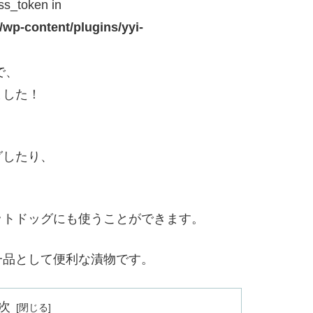
ss_token in
/wp-content/plugins/yyi-
で、
ました！
グしたり、
ットドッグにも使うことができます。
一品として便利な漬物です。
次