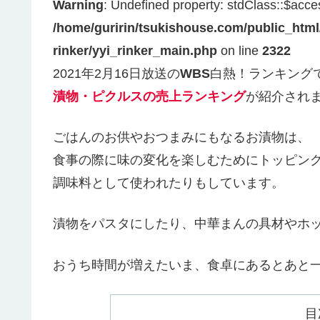
Warning
: Undefined property: stdClass::$acce
/home/guririn/tsukishouse.com/public_html
rinker/yyi_rinker_main.php
on line
2322
2021年2月16日放送の
WBS
白熱！ランキング
漬物・ピクルスの売上ランキング
が紹介され
ごはんのお供やおつまみにもなるお漬物は、
食事の際に味の変化を楽しむためにトッピン
調味料として使われたりもしています。
漬物をパスタにしたり、中華まんの具材やホ
おうち時間が増えたいま、食卓にあるとあと
目