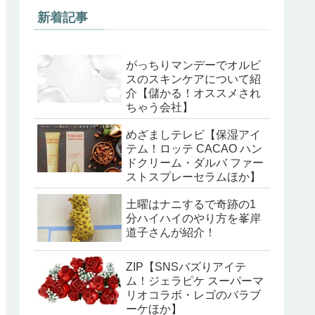
新着記事
がっちりマンデーでオルビ
スのスキンケアについて紹
介【儲かる！オススメされ
ちゃう会社】
めざましテレビ【保湿アイ
テム！ロッテ CACAO ハン
ドクリーム・ダルバ ファー
ストスプレーセラムほか】
土曜はナニするで奇跡の1
分ハイハイのやり方を峯岸
道子さんが紹介！
ZIP【SNSバズりアイテ
ム！ジェラピケ スーパーマ
リオコラボ・レゴのバラブ
ーケほか】