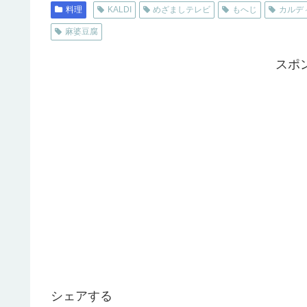
料理
KALDI
めざましテレビ
もへじ
カルデ
麻婆豆腐
スポ
シェアする