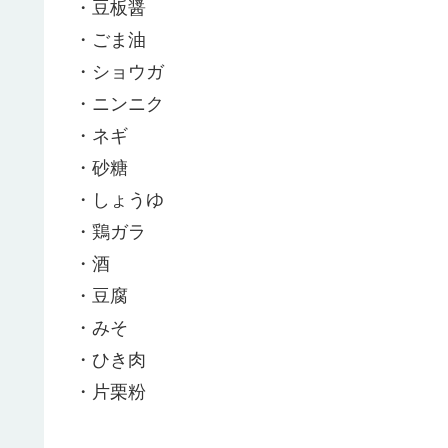
・豆板醤
・ごま油
・ショウガ
・ニンニク
・ネギ
・砂糖
・しょうゆ
・鶏ガラ
・酒
・豆腐
・みそ
・ひき肉
・片栗粉