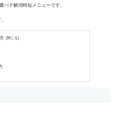
れる夏バテ解消時短メニューです。
す。
次
方