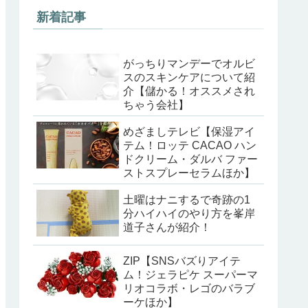
新着記事
がっちりマンデーでオルビ
スのスキンケアについて紹
介【儲かる！オススメされ
ちゃう会社】
めざましテレビ【保湿アイ
テム！ロッテ CACAO ハン
ドクリーム・ダルバ ファー
ストスプレーセラムほか】
土曜はナニするで奇跡の1
分ハイハイのやり方を峯岸
道子さんが紹介！
ZIP【SNSバズりアイテ
ム！ジェラピケ スーパーマ
リオコラボ・レゴのバラブ
ーケほか】