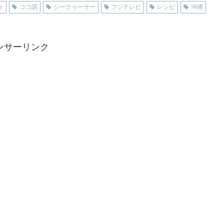
ィ
ココ調
シークヮーサー
フジテレビ
レシピ
沖縄
ンサーリンク