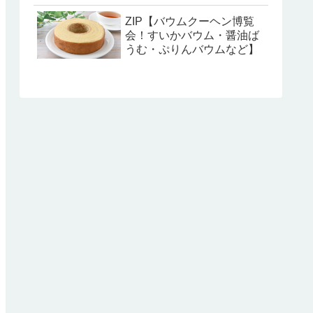
ZIP【バウムクーヘン博覧
会！すいかバウム・醤油ば
うむ・ぷりんバウムなど】