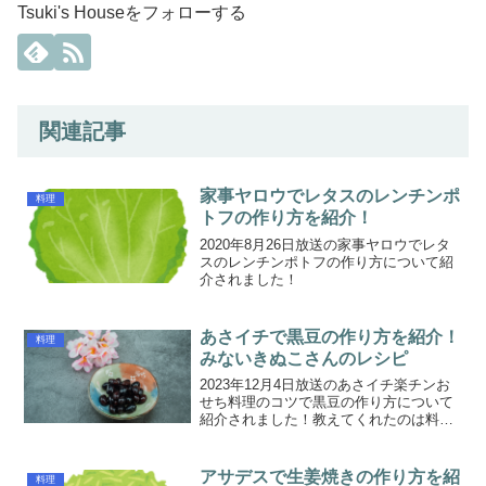
Tsuki's Houseをフォローする
関連記事
家事ヤロウでレタスのレンチンポ
料理
トフの作り方を紹介！
2020年8月26日放送の家事ヤロウでレタ
スのレンチンポトフの作り方について紹
介されました！
あさイチで黒豆の作り方を紹介！
料理
みないきぬこさんのレシピ
2023年12月4日放送のあさイチ楽チンお
せち料理のコツで黒豆の作り方について
紹介されました！教えてくれたのは料理
研究家のみないきぬこさんです。黒豆の
レシピ黒豆の材料・黒豆（乾物）・水・
砂糖・しょうゆ黒豆の作り方1）乾物のま
アサデスで生姜焼きの作り方を紹
料理