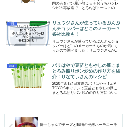
岡の有名パン屋が教える＃おうちパンレ
シピの再放送で、とろねばトーストの作
り方について紹介されました！
リュウジさんが使っているぶんぶ
料理
んチョッパーはどこのメーカー？
各社比較も！
リュウジさんが使っているぶんぶんチョ
ッパーはどこのメーカーのものか気にな
ったので調べました！リュウジさんが使
っているぶんぶんチョッパーはケイ・ア
ンド・エーさんのものです。
バリはやで豆苗ともやしの豚こま
料理
とろみ照りポン炒めの作り方を紹
介！りなてぃさんのレシピ
2020年8月24日放送のバリはやッ！ZIP！
TOYO'Sキッチンで豆苗ともやしの豚こ
まとろみ照りポン炒めの作り方について
紹介されました！
博士ちゃんでチーズと味噌の発酵ハーモニー洋