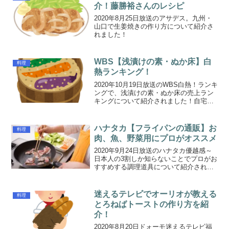
ま10〜15分コ...
介！藤勝裕さんのレシピ
2020年8月25日放送のアサデス。九州・
山口で生姜焼きの作り方について紹介さ
れました！
WBS【浅漬けの素・ぬか床】白
料理
熱ランキング！
2020年10月19日放送のWBS白熱！ランキ
ングで、浅漬けの素・ぬか床の売上ラン
キングについて紹介されました！自宅で
自家製のお漬物を手軽に楽しみたい人は
ぜひ参考にしてください。
ハナタカ【フライパンの通販】お
料理
肉、魚、野菜用にプロがオススメ
2020年9月24日放送のハナタカ優越感～
日本人の3割しか知らないことでプロがお
すすめする調理道具について紹介されま
した！
迷えるテレビでオーリオが教える
料理
とろねばトーストの作り方を紹
介！
2020年8月20日ドォーモ迷えるテレビ福