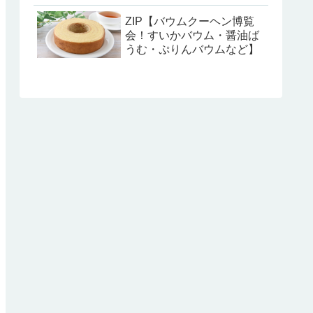
ZIP【バウムクーヘン博覧
会！すいかバウム・醤油ば
うむ・ぷりんバウムなど】