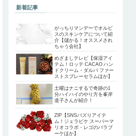
新着記事
がっちりマンデーでオルビ
スのスキンケアについて紹
介【儲かる！オススメされ
ちゃう会社】
めざましテレビ【保湿アイ
テム！ロッテ CACAO ハン
ドクリーム・ダルバ ファー
ストスプレーセラムほか】
土曜はナニするで奇跡の1
分ハイハイのやり方を峯岸
道子さんが紹介！
ZIP【SNSバズりアイテ
ム！ジェラピケ スーパーマ
リオコラボ・レゴのバラブ
ーケほか】