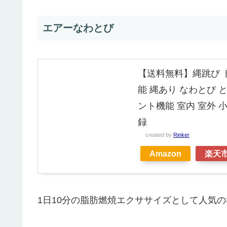
エアーなわとび
【送料無料】縄跳び ト
能 縄あり なわとび 
ント機能 室内 室外 
録
created by
Rinker
Amazon
楽天
1日10分の脂肪燃焼エクササイズとして人気