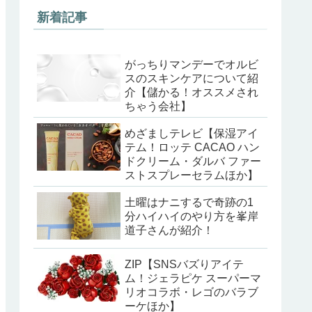
新着記事
がっちりマンデーでオルビ
スのスキンケアについて紹
介【儲かる！オススメされ
ちゃう会社】
めざましテレビ【保湿アイ
テム！ロッテ CACAO ハン
ドクリーム・ダルバ ファー
ストスプレーセラムほか】
土曜はナニするで奇跡の1
分ハイハイのやり方を峯岸
道子さんが紹介！
ZIP【SNSバズりアイテ
ム！ジェラピケ スーパーマ
リオコラボ・レゴのバラブ
ーケほか】