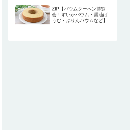
ZIP【バウムクーヘン博覧
会！すいかバウム・醤油ば
うむ・ぷりんバウムなど】