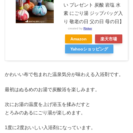
い プレゼント 炭酸 岩塩 水
素 にごり湯 ジップバッグ入
り 敬老の日 父の日 母の日】
created by
Rinker
Amazon
楽天市場
Yahooショッピング
かわいい布で包まれた温泉気分が味わえる入浴剤です。
最初はぬるめのお湯で炭酸浴を楽しみます。
次にお湯の温度を上げ浴玉を揉みだすと
とろみのあるにごり湯が楽しめます。
1度に2度おいしい入浴剤になっています。