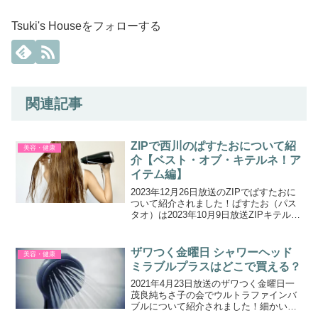
Tsuki's Houseをフォローする
関連記事
ZIPで西川のぱすたおについて紹
美容・健康
介【ベスト・オブ・キテルネ！ア
イテム編】
2023年12月26日放送のZIPでぱすたおに
ついて紹介されました！ぱすたお（パス
タオ）は2023年10月9日放送ZIPキテルネ
話題のヘアアイテムで紹介されていま
す。ベスト・オブ・キテルネ！アイテム
編に選ばれました！西川のぱすたおぱす
ザワつく金曜日 シャワーヘッド
美容・健康
たおと...
ミラブルプラスはどこで買える？
2021年4月23日放送のザワつく金曜日一
茂良純ちさ子の会でウルトラファインバ
ブルについて紹介されました！細かい泡
で油性ペンも落とすシャワーヘッドのCM