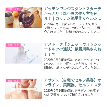
ガッテンでレジスタントスターチ
美容・健康
たっぷり！塩小豆の作り方を紹
介！｜ガッテン流手作りヘルシー
あんこ
2020年9月2日放送のガッテン！でガッテ
ン流ヘルシーあんこの作り方について紹
介されました！砂糖を使わないレジスタ
ントスターチたっぷり！塩小豆です。
アメトーク【ジェットウォッシャ
美容・健康
ードルツの通販】麒麟川島さんお
すすめ
2020年9月24日放送のアメトークは、つ
いついネットで買っちゃう芸人でした。
麒麟の川島さんがおススメしていた歯を
水流でキレイにするパナソニックのジェ
ットウォッシャードルツ（口腔洗浄機）
を紹介します。パナソニック ジェットウ
アサデス【自宅でセルフ美容】オ
美容・健康
ォッシャードルツ...
ンライン、美顔器、セルフエステ
2020年9月14日放送のアサデスで自宅で
セルフ美容について紹介されました！