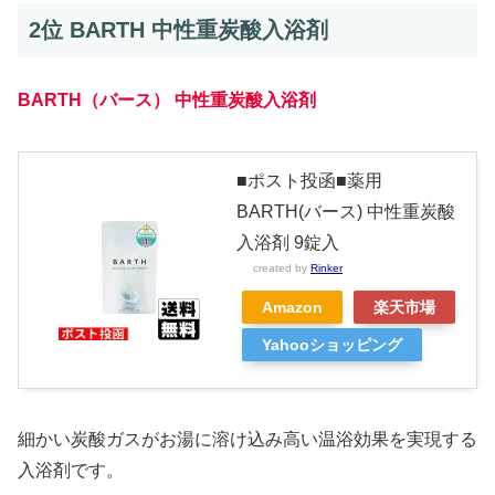
2位 BARTH 中性重炭酸入浴剤
BARTH（バース） 中性重炭酸入浴剤
■ポスト投函■薬用
BARTH(バース) 中性重炭酸
入浴剤 9錠入
created by
Rinker
Amazon
楽天市場
Yahooショッピング
細かい炭酸ガスがお湯に溶け込み高い温浴効果を実現する
入浴剤です。