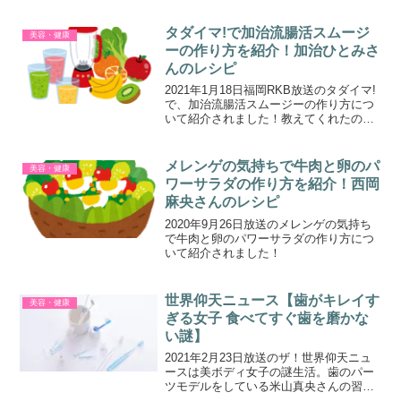
でおなじみですね。
タダイマ!で加治流腸活スムージ
美容・健康
ーの作り方を紹介！加治ひとみさ
んのレシピ
2021年1月18日福岡RKB放送のタダイマ!
で、加治流腸活スムージーの作り方につ
いて紹介されました！教えてくれたのは
モデルの加治ひとみさんです。
メレンゲの気持ちで牛肉と卵のパ
美容・健康
ワーサラダの作り方を紹介！西岡
麻央さんのレシピ
2020年9月26日放送のメレンゲの気持ち
で牛肉と卵のパワーサラダの作り方につ
いて紹介されました！
世界仰天ニュース【歯がキレイす
美容・健康
ぎる女子 食べてすぐ歯を磨かな
い謎】
2021年2月23日放送のザ！世界仰天ニュ
ースは美ボディ女子の謎生活。歯のパー
ツモデルをしている米山真央さんの習慣
について紹介されました！