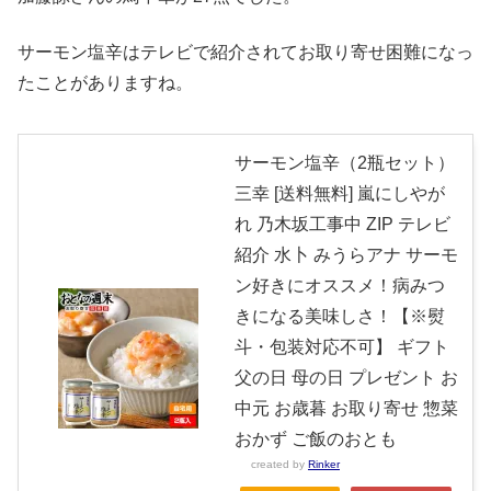
サーモン塩辛はテレビで紹介されてお取り寄せ困難になっ
たことがありますね。
サーモン塩辛（2瓶セット）
三幸 [送料無料] 嵐にしやが
れ 乃木坂工事中 ZIP テレビ
紹介 水卜 みうらアナ サーモ
ン好きにオススメ！病みつ
きになる美味しさ！【※熨
斗・包装対応不可】 ギフト
父の日 母の日 プレゼント お
中元 お歳暮 お取り寄せ 惣菜
おかず ご飯のおとも
created by
Rinker