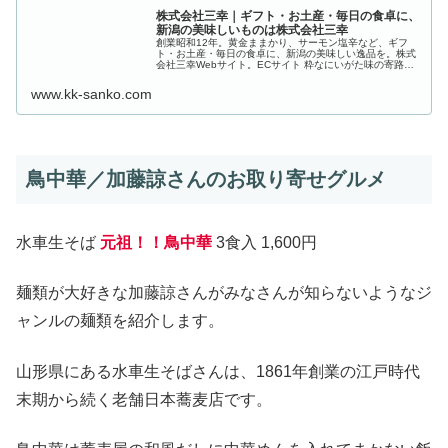
株式会社三幸｜ギフト・お土産・毎日の食卓に、
新潟の美味しいものは株式会社三幸
創業昭和12年。黄金ままかり、サーモン塩辛など、ギフ
ト・お土産・毎日の食卓に、新潟の美味しい逸品を。株式
会社三幸Webサイト。ECサイト 粋なにいがた味の寄路も
展開中！
www.kk-sanko.com
鳥中華／加藤諒さんのお取り寄せグルメ
水車生そば
元祖！！鳥中華
3食入 1,600円
麺類が大好きな加藤諒さんがみなさんが知らないようなジ
ャンルの麺類を紹介します。
山形県にある水車生そばさんは、1861年創業の江戸時代
末期から続く老舗日本蕎麦店です。