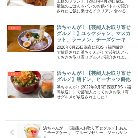
王様のブランチ（2021年4月24日放送）
最強のごはん＆パンのお供バトルで紹介
されたご飯に乗せるイタリアン 食べるラ
ー油のお取り寄せ情報です。米どころ新
潟出身の横澤夏子さんと食パン大好き小
関裕太さんがご飯のお供とパンのお供を
浜ちゃんが！【芸能人お取り寄せ
グルメ
紹介します。
グルメ！】ユッケジャン、マスカ
ット、ラーメン、チーズケーキ
2020年8月25日深夜にFBS（福岡放送）
で放送された浜ちゃんが！で芸能人とっ
ておきお取り寄せグルメが紹介されまし
た！
浜ちゃんが！【芸能人お取り寄せ
グルメ
グルメ】瓶ドン、ピーナッツ餅他
浜ちゃんが！(2022年9月6日深夜FBS（福
岡放送））で芸能人とっておきお取り寄
せグルメが放送されました！
浜ちゃんが！【芸能人お取り寄せグルメ】あん
こチーズケーキ、フルーツゼリー、ジャムサン
ド