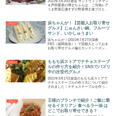
2021年3月20日放送 サンドウィッチマン
＆芦田愛菜の博士ちゃんは、ご当地レア
うま野菜広瀬すずが野菜博士湊プロと目
利きクイズで対決！でした。さつまいも
が好きな広瀬すずさんのために用意した
大分県産さつまいも甘太くんはお取り寄
浜ちゃんが！【芸能人お取り寄せ
グルメ
せできるのか調べ...
グルメ】じゅんさい鍋、フルーツ
サンド、いかしゅうまい
浜ちゃんが！(2021年7月27日深夜
FBS（福岡放送））で芸能人とっておき
お取り寄せグルメ編セカンドシーズンが
放送されました！
ももち浜ストアでナチョステーブ
グルメ
ルの作り方を紹介！SNSでバズリ
中の次世代グルメ
2021年3月17日放送のももち浜ストアで
ナチョステーブルの作り方について紹介
されました！ナチョステーブルを作って
みたのはTNC（テレビ西日本）の佐藤有
里香アナウンサーです。
王様のブランチで紹介！ご飯に乗
グルメ
せるイタリアン 食べるラー油 は
どこでお取り寄せできる？