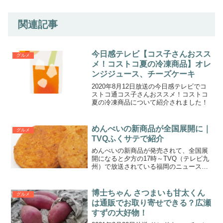
関連記事
今日感テレビ【コス子さんおスス
グルメ
メ！コストコ夏の冷凍商品】オレ
ンジジュース、チーズケーキ
2020年8月12日放送の今日感テレビでコ
ストコ通コス子さんおススメ！コストコ
夏の冷凍商品について紹介されました！
めんべいの新商品が全国展開に｜
グルメ
TVQふくサテで紹介
めんべいの新商品が発売されて、全国展
開になると夕方の17時～TVQ（テレビ九
州）で放送されている福岡のニュース番
組 ふくサテで紹介されていました。めん
べいの新商品は銀色のパッケージです。
この投稿をInstagramで見る福岡の定番土
博士ちゃん さつまいも甘太くん
グルメ
産が新...
は通販でお取り寄せできる？広瀬
すずの大好物！