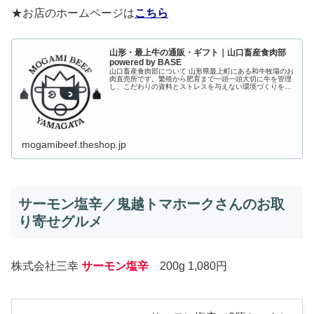
★お店のホームページは
こちら
山形・最上牛の通販・ギフト｜山口畜産食肉部
powered by BASE
山口畜産食肉部について 山形県最上町にある和牛牧場のお
肉直売所です。繁殖から肥育まで一頭一頭大切に牛を管理
し、こだわりの資料とストレスを与えない環境づくりを徹
底することによって、洗練された肉質に仕上げておりま
す。 自社牧場で育て上げた牛のみ...
mogamibeef.theshop.jp
サーモン塩辛／鬼越トマホークさんのお取
り寄せグルメ
株式会社三幸
サーモン塩辛
200g 1,080円