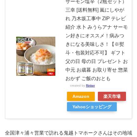
サーモン塩辛（2瓶セット）
三幸 [送料無料] 嵐にしやが
れ 乃木坂工事中 ZIP テレビ
紹介 水卜 みうらアナ サーモ
ン好きにオススメ！病みつ
きになる美味しさ！【※熨
斗・包装対応不可】 ギフト
父の日 母の日 プレゼント お
中元 お歳暮 お取り寄せ 惣菜
おかず ご飯のおとも
created by
Rinker
Amazon
楽天市場
Yahooショッピング
全国津々浦々営業で訪れる鬼越トマホークさんはその地域