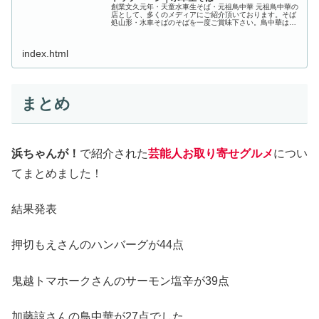
創業文久元年・天童水車生そば・元祖鳥中華 元祖鳥中華の
店として、多くのメディアにご紹介頂いております。そば
処山形・水車そばのそばを一度ご賞味下さい。鳥中華は当
店まかないから生まれたB級グルメで、,山形,天童を観光で
訪れる方にも好評です。天童...
index.html
まとめ
浜ちゃんが！
で紹介された
芸能人お取り寄せグルメ
につい
てまとめました！
結果発表
押切もえさんのハンバーグが44点
鬼越トマホークさんのサーモン塩辛が39点
加藤諒さんの鳥中華が27点でした。