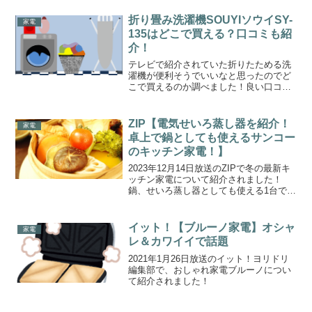
きロボットの3つです。
折り畳み洗濯機SOUYIソウイSY-
家電
135はどこで買える？口コミも紹
介！
テレビで紹介されていた折りたためる洗
濯機が便利そうでいいなと思ったのでど
こで買えるのか調べました！良い口コミ
といまいちな口コミも合わせて紹介しま
す。SOUYI（ソウイ）コンパクト折り畳
み洗濯機SY135です。折り畳み洗濯機
ZIP【電気せいろ蒸し器を紹介！
家電
SOUYIソウイS...
卓上で鍋としても使えるサンコー
のキッチン家電！】
2023年12月14日放送のZIPで冬の最新キ
ッチン家電について紹介されました！
鍋、せいろ蒸し器としても使える1台で2
役のアイデア家電です。卓上で使える電
気せいろ蒸し器はサンコーから発売され
ています。冬の最新キッチン家電電気せ
イット！【ブルーノ家電】オシャ
家電
いろ蒸し器【🚩...
レ＆カワイイで話題
2021年1月26日放送のイット！ヨリドリ
編集部で、おしゃれ家電ブルーノについ
て紹介されました！