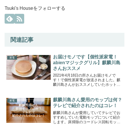
Tsuki's Houseをフォローする
関連記事
お届けモノです【個性派家電！
家電
abienマジックグリル】麒麟川島
さんおススメ
2021年4月18日の所さんお届けモノで
す！で個性派家電が放送されました。麒
麟川島さんがおススメしていたホットプ
レートabienマジックグリルについて紹介
します。abienマジックグリルは焦げ付き
にくい魔法のホットプレートです。
麒麟川島さん愛用のモップは何？
家電
テレビで紹介されたのはコレ！
麒麟川島さんが愛用していてテレビでお
すすめしていた電動モップについて紹介
します。床掃除のコードレス回転モッ
プ、お風呂掃除のバスポリシャー、窓拭