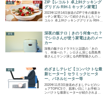
ZIP【レコルト 卓上IHクッキング
家電
グリドル RIH-1 キッチン家電】
2023年12月14日放送のZIPで冬の最新キ
ッチン家電について紹介されました！レ
コルト 卓上IHクッキンググリドル RIH-1
は、白くて写真映えするIHプレートで
す。冬の最新キッチン家電レコルト 卓上
IHクッキンググリドル RIH-1大皿...
深夜の飯テロ｜きのう何食べた？
家電
でシロさんが使う家電はあのメー
カー
深夜の飯テロドラマだと話題の「きの
う、何食べた？」シロさん演じる西島秀
俊さんとケンジ演じる内野聖陽さんの二
人を見ているとほっこりしますよね。
めざましテレビ【コンパクトな最
家電
新ヒーター】セラミックヒータ
ー、パネルヒーター等
2020年11月3日放送めざましテレビのシ
ェアTOPICSで、肌寒い日に！お手軽コ
ンパクトな最新ヒーターが紹介されまし
た！