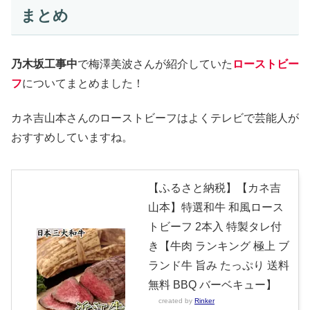
まとめ
乃木坂工事中
で梅澤美波さんが紹介していた
ローストビー
フ
についてまとめました！
カネ吉山本さんのローストビーフはよくテレビで芸能人が
おすすめしていますね。
【ふるさと納税】【カネ吉
山本】特選和牛 和風ロース
トビーフ 2本入 特製タレ付
き【牛肉 ランキング 極上 ブ
ランド牛 旨み たっぷり 送料
無料 BBQ バーベキュー】
created by
Rinker