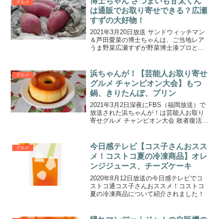
博士ちゃん さつまいも甘太くん
グルメ
は通販でお取り寄せできる？広瀬
すずの大好物！
2021年3月20日放送 サンドウィッチマン
＆芦田愛菜の博士ちゃんは、ご当地レア
うま野菜広瀬すずが野菜博士湊プロと目
利きクイズで対決！でした。さつまいも
が好きな広瀬すずさんのために用意した
大分県産さつまいも甘太くんはお取り寄
浜ちゃんが！【芸能人お取り寄せ
グルメ
せできるのか調べ...
グルメ チャンピオン大会】もつ
鍋、きりたんぽ、プリン
2021年3月2日深夜にFBS（福岡放送）で
放送された浜ちゃんが！は芸能人お取り
寄せグルメ チャンピオン大会 敗者復活プ
レゼン対決でした。
今日感テレビ【コス子さんおスス
グルメ
メ！コストコ夏の冷凍商品】オレ
ンジジュース、チーズケーキ
2020年8月12日放送の今日感テレビでコ
ストコ通コス子さんおススメ！コストコ
夏の冷凍商品について紹介されました！