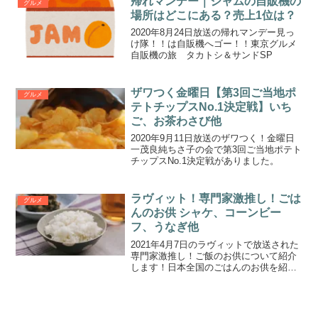
帰れマンデー｜ジャムの自販機の
グルメ
場所はどこにある？売上1位は？
2020年8月24日放送の帰れマンデー見っ
け隊！！は自販機へゴー！！東京グルメ
自販機の旅 タカトシ＆サンドSP
ザワつく金曜日【第3回ご当地ポ
グルメ
テトチップスNo.1決定戦】いち
ご、お茶わさび他
2020年9月11日放送のザワつく！金曜日
一茂良純ちさ子の会で第3回ご当地ポテト
チップスNo.1決定戦がありました。
ラヴィット！専門家激推し！ごは
グルメ
んのお供 シャケ、コーンビー
フ、うなぎ他
2021年4月7日のラヴィットで放送された
専門家激推し！ご飯のお供について紹介
します！日本全国のごはんのお供を紹介
する情報サイトおかわりJAPAN主宰する
長船クニヒコさん厳選した9品です。