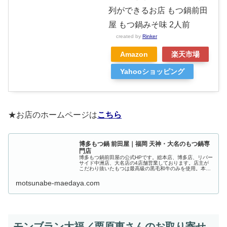
列ができるお店 もつ鍋前田
屋 もつ鍋みそ味 2人前
created by
Rinker
Amazon
楽天市場
Yahooショッピング
★お店のホームページは
こちら
博多もつ鍋 前田屋｜福岡 天神・大名のもつ鍋専
門店
博多もつ鍋前田屋の公式HPです。総本店、博多店、リバー
サイド中洲店、大名店の4店舗営業しております。店主が
こだわり抜いたもつは最高級の黒毛和牛のみを使用。本場
博多の味をご堪能ください。
motsunabe-maedaya.com
モンブラン大福／栗原恵さんのお取り寄せ