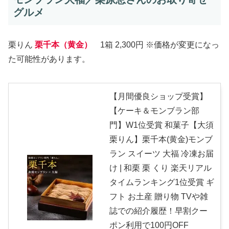
グルメ
栗りん
栗千本（黄金）
1箱 2,300円 ※価格が変更になっ
た可能性があります。
【月間優良ショップ受賞】
【ケーキ＆モンブラン部
門】W1位受賞 和菓子【大須
栗りん】栗千本(黄金)モンブ
ラン スイーツ 大福 冷凍お届
け | 和栗 栗 くり 楽天リアル
タイムランキング1位受賞 ギ
フト お土産 贈り物 TVや雑
誌での紹介履歴！早割クー
ポン利用で100円OFF