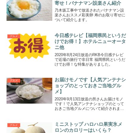
寄せ！バナナマン設楽さん紹介
乃木坂工事中で放送されたバナナマン設
楽さんおススメ彩美卵 寿のお取り寄せに
ついて紹介します。
今日感テレビ【福岡県民というだ
グルメ
けでお得！】ホテルニューオータ
ニ他
2020年8月24日放送のRKB今日感テレビ
で近場の旅行で非日常 福岡県民というだ
けでお得！な特集がありました。
お届けモノです【人気アンテナシ
グルメ
ョップのとっておきご当地グル
メ】
2020年9月13日放送の所さんお届けモノ
です！で人気アンテナショップのとって
おきご当地グルメについて紹介されまし
た！
ミニストップ ハロハロ果実氷メ
グルメ
ロンのカロリーはいくら？