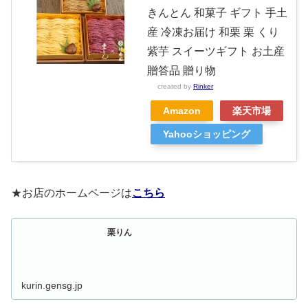
きんとん 和菓子 ギフト 手土
産 冷凍お届け 和栗 栗 くり
紫芋 スイーツギフト お土産
贈答品 贈り物
created by
Rinker
Amazon
楽天市場
Yahooショッピング
★お店のホームページは
こちら
栗りん
kurin.gensg.jp