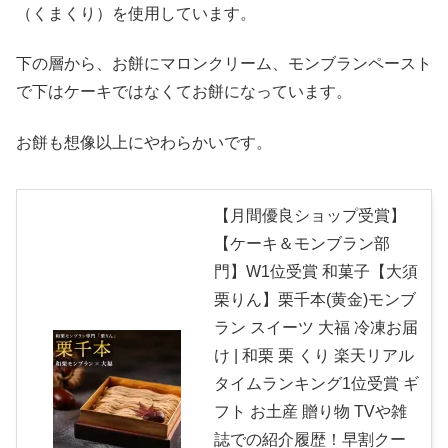
（くまくり）を使用しています。
下の層から、お餅にマロンクリーム、モンブランペースト
で下はケーキではなくてお餅になっています。
お餅も想像以上にやわらかいです。
【月間優良ショップ受賞】
【ケーキ＆モンブラン部
門】W1位受賞 和菓子【大須
栗りん】栗千本(黄金)モンブ
ラン スイーツ 大福 冷凍お届
け | 和栗 栗 くり 楽天リアル
タイムランキング1位受賞 ギ
フト お土産 贈り物 TVや雑
誌での紹介履歴！早割クー