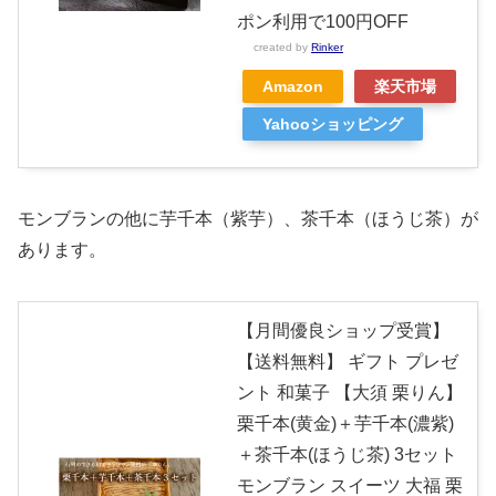
ポン利用で100円OFF
created by
Rinker
Amazon
楽天市場
Yahooショッピング
モンブランの他に芋千本（紫芋）、茶千本（ほうじ茶）が
あります。
【月間優良ショップ受賞】
【送料無料】 ギフト プレゼ
ント 和菓子 【大須 栗りん】
栗千本(黄金)＋芋千本(濃紫)
＋茶千本(ほうじ茶) 3セット
モンブラン スイーツ 大福 栗