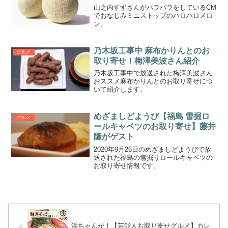
山之内すずさんがパラパラをしているCM
でおなじみミニストップのハロハロメロ
ン。
乃木坂工事中 麻布かりんとのお
グルメ
取り寄せ！梅澤美波さん紹介
乃木坂工事中で放送された梅澤美波さん
おススメ麻布かりんとのお取り寄せにつ
いて紹介します。
めざましどようび【福島 雪掘ロ
グルメ
ールキャベツのお取り寄せ】藤井
隆がゲスト
2020年9月26日のめざましどようびで放
送された福島の雪掘りロールキャベツの
お取り寄せ情報です。
浜ちゃんが！【芸能人お取り寄せグルメ】カレ