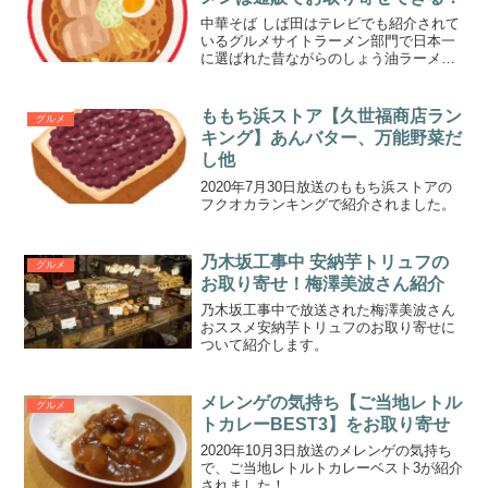
中華そば しば田はテレビでも紹介されて
いるグルメサイトラーメン部門で日本一
に選ばれた昔ながらのしょう油ラーメン
で人気のお店です。
ももち浜ストア【久世福商店ラン
グルメ
キング】あんバター、万能野菜だ
し他
2020年7月30日放送のももち浜ストアの
フクオカランキングで紹介されました。
乃木坂工事中 安納芋トリュフの
グルメ
お取り寄せ！梅澤美波さん紹介
乃木坂工事中で放送された梅澤美波さん
おススメ安納芋トリュフのお取り寄せに
ついて紹介します。
メレンゲの気持ち【ご当地レトル
グルメ
トカレーBEST3】をお取り寄せ
2020年10月3日放送のメレンゲの気持ち
で、ご当地レトルトカレーベスト3が紹介
されました！