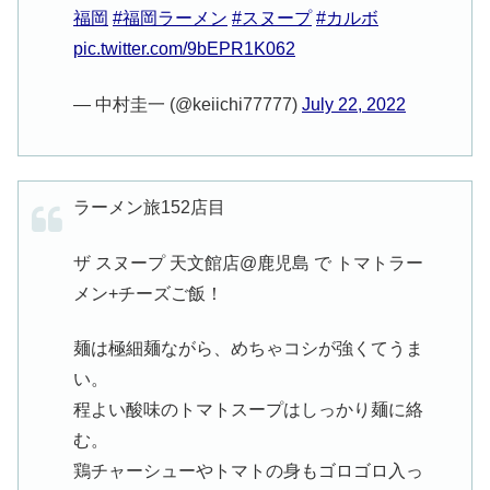
福岡
#福岡ラーメン
#スヌープ
#カルボ
pic.twitter.com/9bEPR1K062
— 中村圭一 (@keiichi77777)
July 22, 2022
ラーメン旅152店目
ザ スヌープ 天文館店@鹿児島 で トマトラー
メン+チーズご飯！
麺は極細麺ながら、めちゃコシが強くてうま
い。
程よい酸味のトマトスープはしっかり麺に絡
む。
鶏チャーシューやトマトの身もゴロゴロ入っ