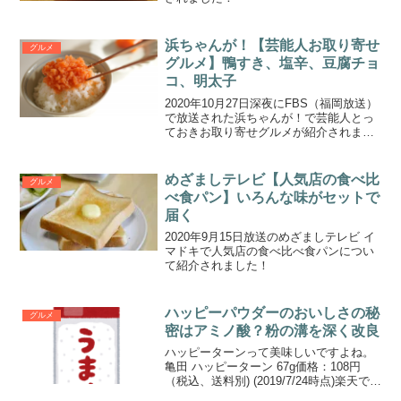
浜ちゃんが！【芸能人お取り寄せ
グルメ
グルメ】鴨すき、塩辛、豆腐チョ
コ、明太子
2020年10月27日深夜にFBS（福岡放送）
で放送された浜ちゃんが！で芸能人とっ
ておきお取り寄せグルメが紹介されまし
た！
めざましテレビ【人気店の食べ比
グルメ
べ食パン】いろんな味がセットで
届く
2020年9月15日放送のめざましテレビ イ
マドキで人気店の食べ比べ食パンについ
て紹介されました！
ハッピーパウダーのおいしさの秘
グルメ
密はアミノ酸？粉の溝を深く改良
ハッピーターンって美味しいですよね。
亀田 ハッピーターン 67g価格：108円
（税込、送料別) (2019/7/24時点)楽天で購
入さくっとした口当たりのいいおせんべ