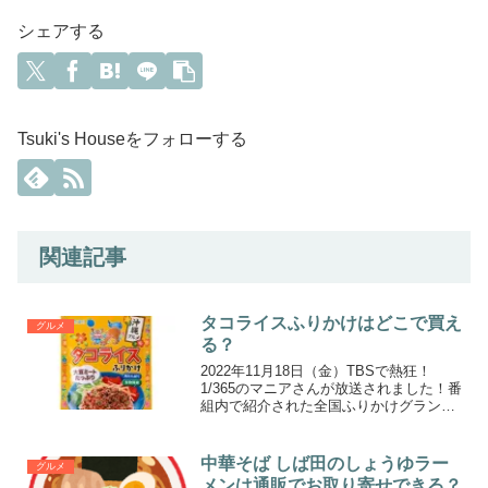
シェアする
Tsuki's Houseをフォローする
関連記事
タコライスふりかけはどこで買え
グルメ
る？
2022年11月18日（金）TBSで熱狂！
1/365のマニアさんが放送されました！番
組内で紹介された全国ふりかけグランプ
リ2022 エントリー5株式会社日本海水さ
んのタコライスふりかけはどこで買える
のか？調べました！株式会社日本海水は
中華そば しば田のしょうゆラー
グルメ
浦島海...
メンは通販でお取り寄せできる？