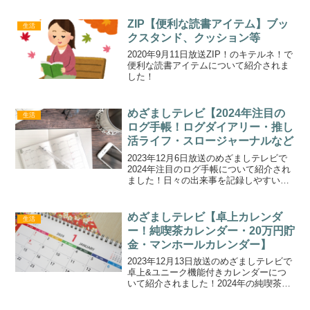
ZIP【便利な読書アイテム】ブッ
生活
クスタンド、クッション等
2020年9月11日放送ZIP！のキテルネ！で
便利な読書アイテムについて紹介されま
した！
めざましテレビ【2024年注目の
生活
ログ手帳！ログダイアリー・推し
活ライフ・スロージャーナルなど
2023年12月6日放送のめざましテレビで
2024年注目のログ手帳について紹介され
ました！日々の出来事を記録しやすいラ
イフログに特化した手帳が人気です。
めざましテレビ【卓上カレンダ
生活
ー！純喫茶カレンダー・20万円貯
金・マンホールカレンダー】
2023年12月13日放送のめざましテレビで
卓上&ユニーク機能付きカレンダーにつ
いて紹介されました！2024年の純喫茶カ
レンダー、1年間で20万円貯金できる札束
カレンダー、全国のご当地マンホールが