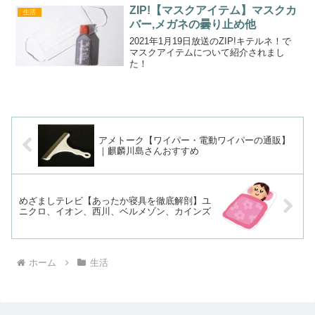
掲載されているマンホールカレンダーで
ZIP!【マスクアイテム】マスクカ
生活
す。卓上...
バー,メガネの曇り止め他
2021年1月19日放送のZIP!キテルネ！で
マスクアイテムについて紹介されまし
た！
アメトーク【ワイパー・電動ワイパーの通販】
｜麒麟川島さんおすすめ
めざましテレビ【あったか寝具を徹底解剖】ユ
ニクロ、イオン、西川、ベルメゾン、カインズ
ホーム
生活