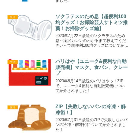
ました。
ソクラテスのため息【超便利100
生活
均グッズ！お掃除芸人サトミツ推
薦！お掃除グッズ編】
2020年7月22日放送のソクラテスのため
息～滝沢カレンのわかるまで教えてくだ
さい～で超便利100均グッズについて紹介
されました！
バリはや【ユニーク&便利な自動
生活
販売機】マスク、食パン、クレー
プ
2020年8月14日放送のバリはやっ！ZIP
で、ユニーク&便利な自動販売機につい
て紹介されました！
ZIP【失敗しないパンの冷凍・解
生活
凍術！】
2020年7月31日放送のZIPで失敗しないパ
ンの冷凍・解凍術について紹介されまし
た！