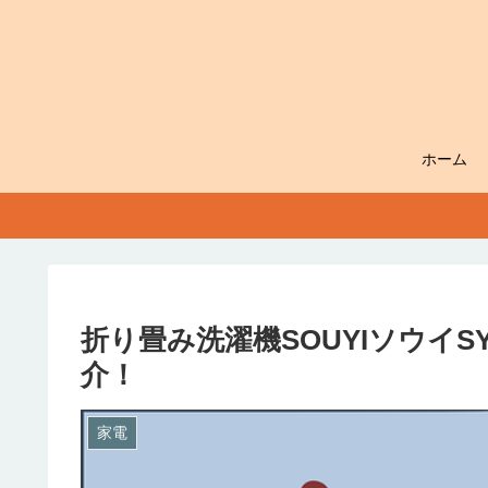
ホーム
折り畳み洗濯機SOUYIソウイS
介！
家電