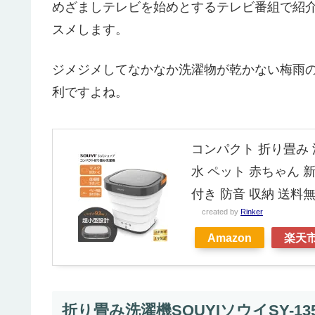
めざましテレビを始めとするテレビ番組で紹
スメします。
ジメジメしてなかなか洗濯物が乾かない梅雨
利ですよね。
コンパクト 折り畳み 洗
水 ペット 赤ちゃん 
付き 防音 収納 送料
created by
Rinker
Amazon
楽天
折り畳み洗濯機SOUYIソウイSY-1