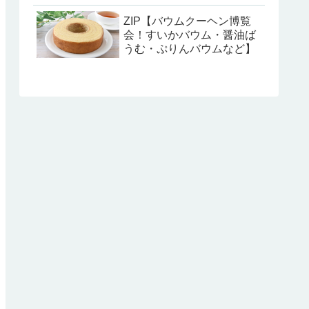
ZIP【バウムクーヘン博覧
会！すいかバウム・醤油ば
うむ・ぷりんバウムなど】