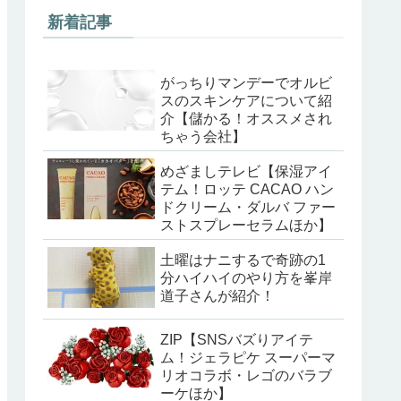
新着記事
がっちりマンデーでオルビ
スのスキンケアについて紹
介【儲かる！オススメされ
ちゃう会社】
めざましテレビ【保湿アイ
テム！ロッテ CACAO ハン
ドクリーム・ダルバ ファー
ストスプレーセラムほか】
土曜はナニするで奇跡の1
分ハイハイのやり方を峯岸
道子さんが紹介！
ZIP【SNSバズりアイテ
ム！ジェラピケ スーパーマ
リオコラボ・レゴのバラブ
ーケほか】