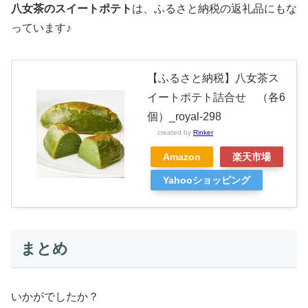
八女茶のスイートポテト
は、ふるさと納税の返礼品にもな
っています♪
【ふるさと納税】八女茶ス
イートポテト詰合せ （各6
個）_royal-298
created by
Rinker
Amazon
楽天市場
Yahooショッピング
まとめ
いかがでしたか？