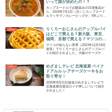
いって誰が決めたの！？
カップヌードルでお馴染みの日清食品か
ら、2019年7月1日（月）にカップヌード
ルマッサマンカレービッグが、5年ぶりに
待望の復活！
りくろーおじさんのアップルパイ
グルメ
はどこで買える？新大阪、東京、
福岡、京都で買える？マツコの知
らない世界で紹介！
マツコの知らない世界（2023年12月19日
放送）でりくろーおじさんのアップルパ
イが紹介されました。大阪のチーズケー
キで有名なりくろーおじさんですが、り
くろーおじさんのアップルパイがどこで
買えるのか取扱店舗とお取り寄せできる
めざましテレビ 北海道展 ベイク
グルメ
のかについてまと...
ドアルル レアチーズケーキをお
取り寄せ！
2020年9月21日放送のめざましテレビで
北海道展百貨店のイチ押しについて紹介
されました！