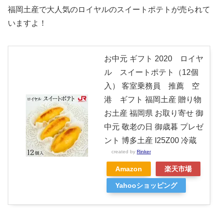
福岡土産で大人気のロイヤルのスイートポテトが売られて
いますよ！
お中元 ギフト 2020 ロイヤ
ル スイートポテト（12個
入） 客室乗務員 推薦 空
港 ギフト 福岡土産 贈り物
お土産 福岡県 お取り寄せ 御
中元 敬老の日 御歳暮 プレゼ
ント 博多土産 I25Z00 冷蔵
created by
Rinker
Amazon
楽天市場
Yahooショッピング