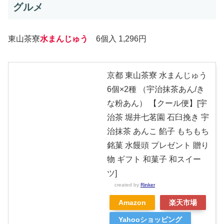
グルメ
東山茶寮
水まんじゅう
6個入 1,296円
京都 東山茶寮 水まんじゅう
6個×2種 （宇治抹茶あん/き
な粉あん） 【クール便】[宇
治茶 堀井七茗園 石臼挽き 宇
治抹茶 あんこ 餡子 もちもち
銘菓 水饅頭 プレゼント 贈り
物 ギフト 和菓子 和スイー
ツ]
created by
Rinker
Amazon
楽天市場
Yahooショッピング