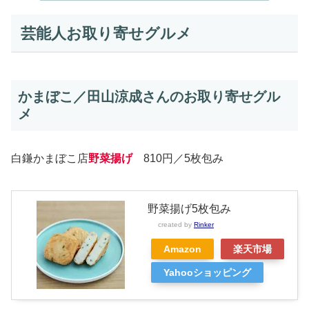
芸能人お取り寄せグルメ
かまぼこ／田山涼成さんのお取り寄せグル
メ
白鎌かまぼこ店
野菜揚げ
810円／5枚包み
野菜揚げ5枚包み
created by
Rinker
Amazon
楽天市場
Yahooショッピング