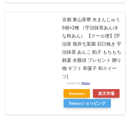
京都 東山茶寮 水まんじゅう
6個×2種 （宇治抹茶あん/き
な粉あん） 【クール便】[宇
治茶 堀井七茗園 石臼挽き 宇
治抹茶 あんこ 餡子 もちもち
銘菓 水饅頭 プレゼント 贈り
物 ギフト 和菓子 和スイー
ツ]
created by
Rinker
Amazon
楽天市場
Yahooショッピング