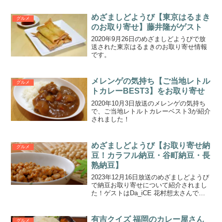
めざましどようび【東京はるまき
グルメ
のお取り寄せ】藤井隆がゲスト
2020年9月26日のめざましどようびで放
送された東京はるまきのお取り寄せ情報
です。
メレンゲの気持ち【ご当地レトル
グルメ
トカレーBEST3】をお取り寄せ
2020年10月3日放送のメレンゲの気持ち
で、ご当地レトルトカレーベスト3が紹介
されました！
めざましどようび【お取り寄せ納
グルメ
豆！カラフル納豆・谷町納豆・長
熟納豆】
2023年12月16日放送のめざましどようび
で納豆お取り寄せについて紹介されまし
た！ゲストはDa_iCE 花村想太さんで
す。花村想太さんはエイベックス納豆部
の部長であるほどの納豆好きだそうで
す。なっとうインフルエンサーなっとう
有吉クイズ 福岡のカレー屋さん
グルメ