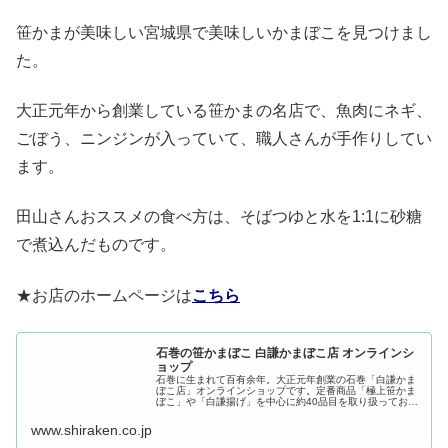
笹かまが美味しい宮城県で美味しいかまぼこを見つけまし
た。
大正元年から創業している笹かまの名店で、魚肉にネギ、
ごぼう、ニンジンが入っていて、職人さんが手作りしてい
ます。
田山さんおススメの食べ方は、そばつゆと水を1:1に砂糖
で煮込んだものです。
★お店のホームページは
こちら
石巻の笹かまぼこ 白謙かまぼこ店 オンラインシ
ョップ
石巻に生まれて百有余年。大正元年創業の石巻「白謙かま
ぼこ店」オンラインショップです。定番商品「極上笹かま
ぼこ」や「白謙揚げ」を中心に約40品目を取り扱ってお
り、季節限定ギフトや詰め合わせセットも豊富に取り揃え
ております。
www.shiraken.co.jp