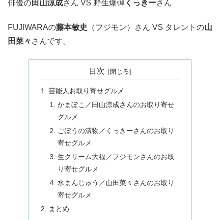
俳優の
田山涼成
さん VS 野生爆弾
くっきー
さん
FUJIWARAの
藤本敏史
（フジモン）さん VS タレントの
山
田菜々
さんです。
目次
芸能人お取り寄せグルメ
かまぼこ／田山涼成さんのお取り寄せ
グルメ
ごぼうの漬物／くっきーさんのお取り
寄せグルメ
生クリーム大福／フジモンさんのお取
り寄せグルメ
水まんじゅう／山田菜々さんのお取り
寄せグルメ
まとめ