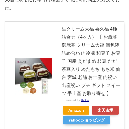
た。
生クリーム大福 喜久福 4種
詰合せ（4ヶ入） 【 お歳暮
御歳暮 クリーム大福 個包装
詰め合わせ 冷凍 和菓子 お菓
子 国産 えだまめ 枝豆 だだ
茶豆入り ぬたもち もち米 仙
台 宮城 老舗 お土産 内祝い
出産祝い プチ ギフト スイー
ツ 手土産 お取り寄せ 】
created by
Rinker
Amazon
楽天市場
Yahooショッピング