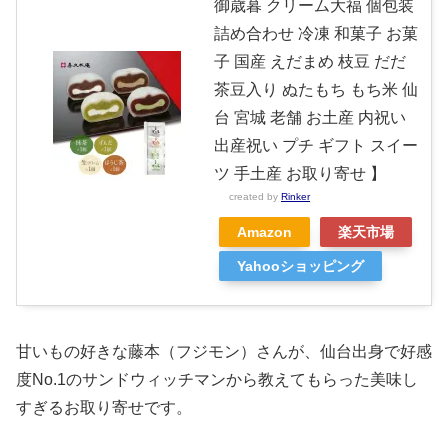
御歳暮 クリーム大福 個包装
詰め合わせ 冷凍 和菓子 お菓
子 国産 えだまめ 枝豆 だだ
茶豆入り ぬたもち もち米 仙
台 宮城 老舗 お土産 内祝い
出産祝い プチ ギフト スイー
ツ 手土産 お取り寄せ 】
created by
Rinker
Amazon
楽天市場
Yahooショッピング
甘いもの好きな藤本（フジモン）さんが、仙台出身で好感
度No.1のサンドウィッチマンから教えてもらった美味し
すぎるお取り寄せです。