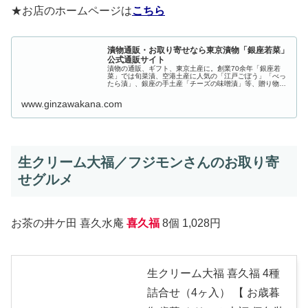
★お店のホームページは
こちら
漬物通販・お取り寄せなら東京漬物「銀座若菜」
公式通販サイト
漬物の通販、ギフト、東京土産に。創業70余年「銀座若
菜」では旬菜漬、空港土産に人気の「江戸ごぼう」「べっ
たら漬」、銀座の手土産「チーズの味噌漬」等、贈り物や
お取り寄せグルメに最適なお漬物を全国にお届けします。
伝承の技と発酵の漬け床を生かし、...
www.ginzawakana.com
生クリーム大福／フジモンさんのお取り寄
せグルメ
お茶の井ケ田 喜久水庵
喜久福
8個 1,028円
生クリーム大福 喜久福 4種
詰合せ（4ヶ入） 【 お歳暮