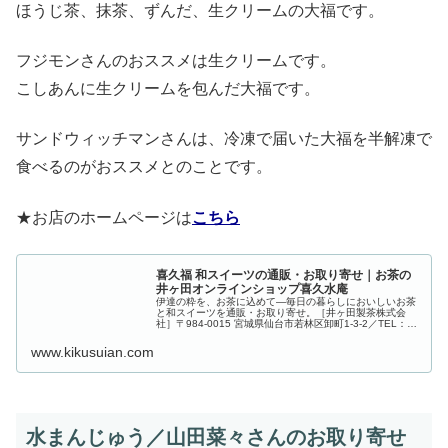
ほうじ茶、抹茶、ずんだ、生クリームの大福です。
フジモンさんのおススメは生クリームです。
こしあんに生クリームを包んだ大福です。
サンドウィッチマンさんは、冷凍で届いた大福を半解凍で
食べるのがおススメとのことです。
★お店のホームページは
こちら
喜久福 和スイーツの通販・お取り寄せ｜お茶の
井ヶ田オンラインショップ喜久水庵
伊達の粋を、お茶に込めて―毎日の暮らしにおいしいお茶
と和スイーツを通販・お取り寄せ。［井ヶ田製茶株式会
社］〒984-0015 宮城県仙台市若林区卸町1-3-2／TEL：
0120-014-123
www.kikusuian.com
水まんじゅう／山田菜々さんのお取り寄せ