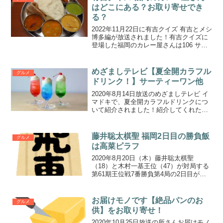
娘さんおすすめ...
はどこにある？お取り寄せでき
る？
2022年11月22日に有吉クイズ 有吉とメシ
博多編が放送されました！有吉クイズに
登場した福岡のカレー屋さんは106 サウ
スインディアン（106 southindian）とい
うお店です。106サウスインディアンのカ
レーは通販でお取り寄せで...
めざましテレビ【夏全開カラフル
グルメ
ドリンク！】サーティーワン他
2020年8月14日放送のめざましテレビ イ
マドキで、夏全開カラフルドリンクにつ
いて紹介されました！紹介してくれたの
は木内舞留さんです。夏全開カラフルド
リンクサーティーワンアイスクリーム
ザ・クラッシュソーダ メロン＆ブルーサ
藤井聡太棋聖 福岡2日目の勝負飯
グルメ
ーティーワンアイ...
は高菜ピラフ
2020年8月20日（木）藤井聡太棋聖
（18）と木村一基王位（47）が対局する
第61期王位戦7番勝負第4局の2日目が、
福岡市中央区の大濠公園能楽堂で行われ
ました。
お届けモノです【絶品パンのお
グルメ
供】をお取り寄せ！
2020年10月25日放送の所さんお届けモノ