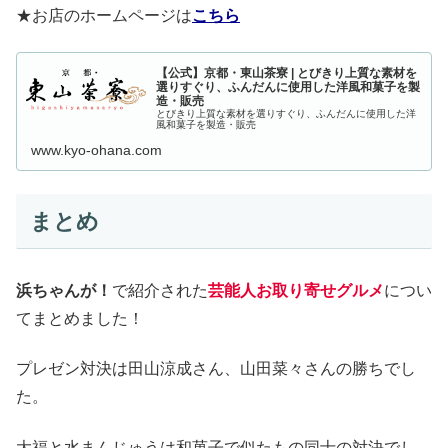
★お店のホームページは
こちら
【公式】京都・東山茶寮 | とびきり上質な素材を
選りすぐり、ふんだんに使用した洋風和菓子を製
造・販売
とびきり上質な素材を選りすぐり、ふんだんに使用した洋
風和菓子を製造・販売
www.kyo-ohana.com
まとめ
浜ちゃんが！
で紹介された
芸能人お取り寄せグルメ
につい
てまとめました！
プレゼン対決は田山涼成さん、山田菜々さんの勝ちでし
た。
大福と水まんじゅうは和菓子で似たもの同士の対決でし